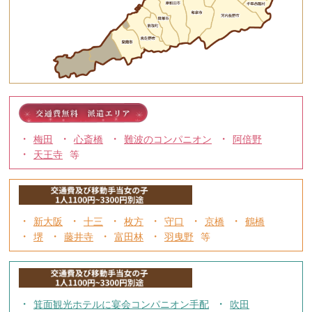
梅田
心斎橋
難波のコンパニオン
阿倍野
天王寺
新大阪
十三
枚方
守口
京橋
鶴橋
堺
藤井寺
富田林
羽曳野
箕面観光ホテルに宴会コンパニオン手配
吹田