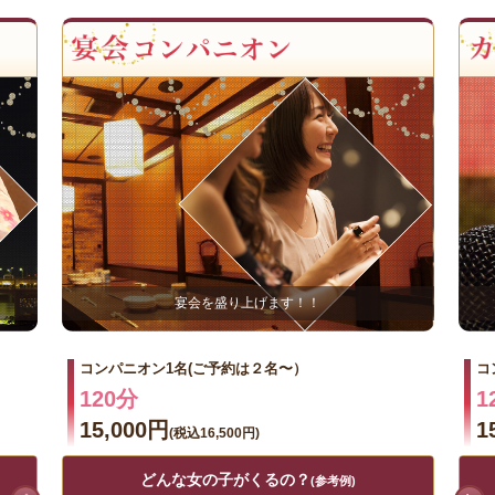
宴会を盛り上げます！！
コンパニオン1名(ご予約は２名〜）
コ
120分
1
15,000円
1
(税込16,500円)
どんな女の子がくるの？
(参考例)