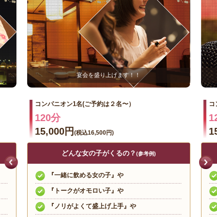
宴会を盛り上げます！！
コンパニオン1名(ご予約は２名〜）
コ
120分
1
15,000円
1
(税込16,500円)
どんな女の子がくるの？
(参考例)
『一緒に飲める女の子』や
『トークがオモロい子』や
『ノリがよくて盛上げ上手』や