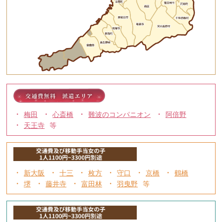
梅田
心斎橋
難波のコンパニオン
阿倍野
天王寺
新大阪
十三
枚方
守口
京橋
鶴橋
堺
藤井寺
富田林
羽曳野