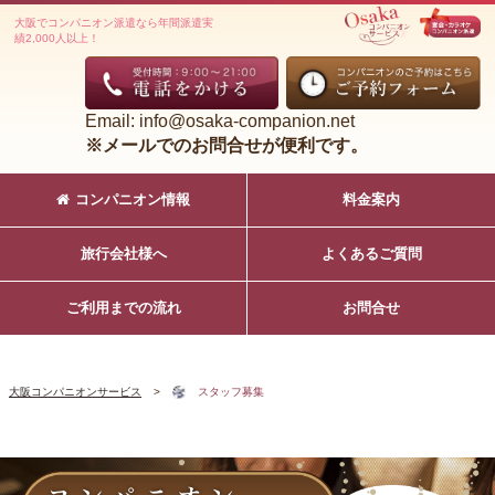
大阪でコンパニオン派遣なら年間派遣実
績2,000人以上！
Email: info@osaka-companion.net
※メールでのお問合せが便利です。
コンパニオン情報
料金案内
旅行会社様へ
よくあるご質問
ご利用までの流れ
お問合せ
大阪コンパニオンサービス
>
スタッフ募集